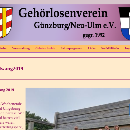
ieder
Veranstaltung
Galerie - Archiv
Jahresprogramm
Links
Notfall-Telefax
Imp
elwang2019
wang 2019
am Wochenende
und Umgebung
ön perfekt. Wir
d hatten viel
iele waren
tterlingspark,