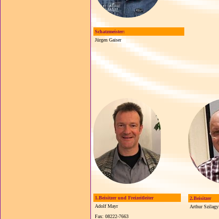
Schatzmeister:
Jürgen Gaiser
1.Beisitzer und Freizeitleiter
2.Beisitzer
Adolf Mayr
Arthur Szilagy
Fax: 08222-7663