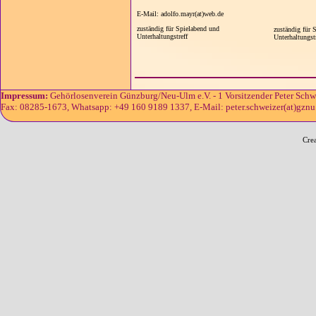
E-Mail: adolfo.mayr(at)web.de
zuständig für Spielabend und
zuständig für 
Unterhaltungstreff
Unterhaltungst
Impressum:
Gehörlosenverein Günzburg/Neu-Ulm e.V. - 1 Vorsitzender Peter Schw
Fax: 08285-1673, Whatsapp: +49 160 9189 1337, E-Mail: peter.schweizer(at)gznu.d
Cre