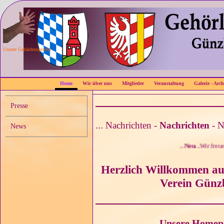
Unsere Gebärdensprache
Home
Wir über uns
Mitglieder
Veranstaltung
Galerie - Arch
Presse
... Nachrichten -
Nachrichten
- N
News
...
Neu
...Wir freuen 
Herzlich Willkommen au
Verein Günz
Unsere Homep