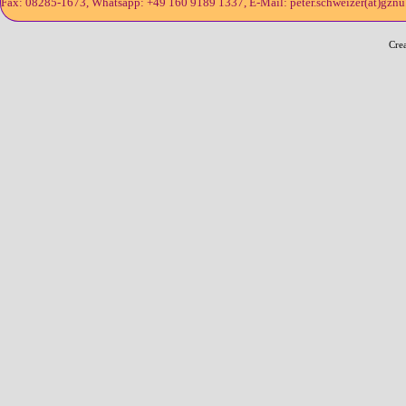
Fax: 08285-1673, Whatsapp: +49 160 9189 1337, E-Mail: peter.schweizer(at)gznu.d
Cre