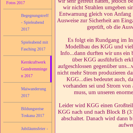
wir sehr gefreut hatten, jedoch 
Fotos 2017
wir nicht Strahlen umgeben si
Entwarnung gleich von Anfang a
Begegnungstreff
Ausweise zur Sicherheit am Eing
- Spieleabend
geprüft, ob die Ausw
2017
Es folgt ein Rundgang im In
Spieleabend mit
Modellbau des KGG und viele 
Fasching 2017
Info...dann durften wir uns ein
über KGG ausführlich erklä
Kernkraftwerk
aufgeschlossen gegenüber uns..
Gundremminge
nicht mehr Strom produzieren dar
n 2017
KGG...dies bedeutet auch, d
vorhanden sei und Strom von 
Maiwanderung
muss, um unseren enorme
2017
Leider wird KGG einen Großteil 
Bildungsreise
KGG nach und nach Block B (31
Toskana 2017
abschaltet. Danach wird dann 
aufwen
Jubiläumsfeier -