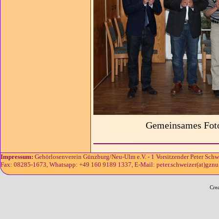
Gemeinsames Foto
Impressum:
Gehörlosenverein Günzburg/Neu-Ulm e.V. - 1 Vorsitzender Peter Schw
Fax: 08285-1673, Whatsapp: +49 160 9189 1337, E-Mail: peter.schweizer(at)gznu.d
Cre