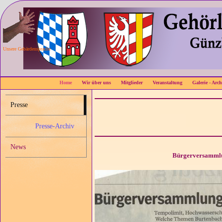
Unsere Gebärdensprache
Home
Wir über uns
Mitglieder
Veranstaltung
Galerie - Arch
Presse
Presse-Archiv
News
Bürgerversamml