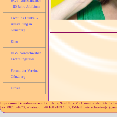
HGV Nordschwaben
- 80 Jahre Jubiläum
Licht ins Dunkel -
Ausstellung in
Günzburg
Kino
HGV Nordschwaben
Eröffnungsfeier
Forum der Vereine
Günzburg
Ulrike
Impressum:
Gehörlosenverein Günzburg/Neu-Ulm e.V. - 1 Vorsitzender Peter Schw
Fax: 08285-1673, Whatsapp: +49 160 9189 1337, E-Mail: peter.schweizer(at)gznu.d